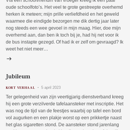
Via een schoolvriendin van vroeger kreeg ik een paar
oude schoolfoto’s. Het veel te grote gestreepte overhemd
herken ik meteen; mijn prille verliefdheid en het geweld
waarmee die eindigde bezorgen me dik dertig jaar later
nog steeds een wee gevoel in mijn maag. Hier, doe mijn
overhemd aan, dan ben ik toch bij je, had hij net voor ik
de bus instapte gezegd. Of had ik er zelf om gevraagd? Ik
weet het niet meer…
Jubileum
5 april 2023
KORT VERHAAL
Ter gelegenheid van zijn veertigjarig dienstverband kreeg
hij een grote verzilverde tafelaansteker met inscriptie. Het
was nog de tijd van de feestjes waarbij op tafel een bord
vol augurken en een plakje worst op een prikkertje naast
het glas sigaretten stond. De aansteker stond jarenlang