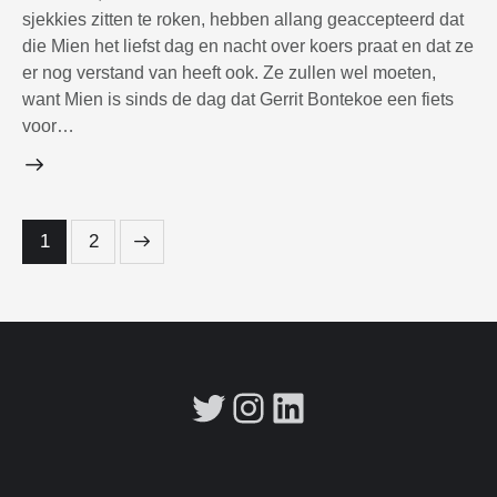
sjekkies zitten te roken, hebben allang geaccepteerd dat
die Mien het liefst dag en nacht over koers praat en dat ze
er nog verstand van heeft ook. Ze zullen wel moeten,
want Mien is sinds de dag dat Gerrit Bontekoe een fiets
voor…
Berichten
>
Page
1
Page
2
paginering
Twitter
Instagram
LinkedIn