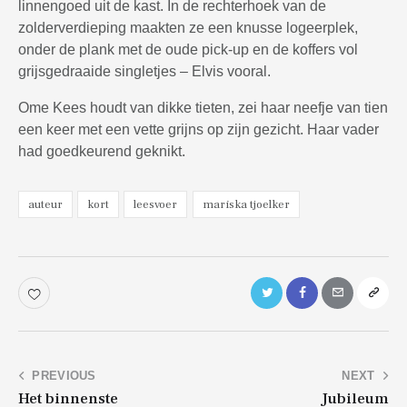
linnengoed uit de kast. In de rechterhoek van de
zolderverdieping maakten ze een knusse logeerplek,
onder de plank met de oude pick-up en de koffers vol
grijsgedraaide singletjes – Elvis vooral.
Ome Kees houdt van dikke tieten, zei haar neefje van tien
een keer met een vette grijns op zijn gezicht. Haar vader
had goedkeurend geknikt.
auteur
kort
leesvoer
mariska tjoelker
Bericht
PREVIOUS
NEXT
Het binnenste
Jubileum
navigatie