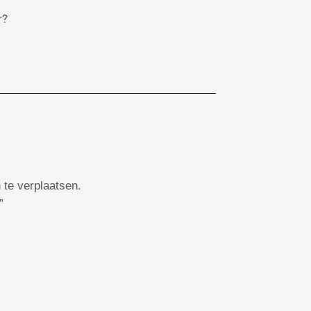
r?
 te verplaatsen.
”