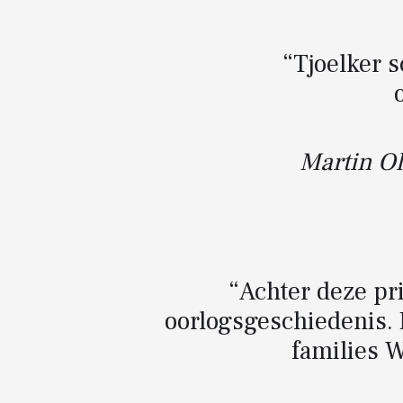
“Tjoelker s
Martin O
“Achter deze pr
oorlogsgeschiedenis. 
families 