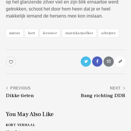
op het glanzende zilver viel en zijn blik ernaartoe werd
getrokken, schoot het door hem heen dat je er heel
makkelijk iemand de hersens mee kon inslaan.
auteur
kort
leesvoer
mariska tjoelker
schrijver
Bericht
PREVIOUS
NEXT
Dikke tieten
Bang richting DDR
navigatie
You May Also Like
KORT VERHAAL