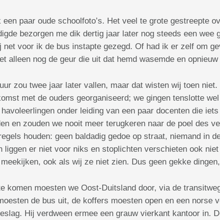
 een paar oude schoolfoto’s. Het veel te grote gestreepte o
igde bezorgen me dik dertig jaar later nog steeds een wee g
ij net voor ik de bus instapte gezegd. Of had ik er zelf om g
is het alleen nog de geur die uit dat hemd wasemde en opnieuw
zou twee jaar later vallen, maar dat wisten wij toen niet.
komst met de ouders georganiseerd; we gingen tenslotte wel 
e havoleerlingen onder leiding van een paar docenten die iet
uden en zouden we nooit meer terugkeren naar de poel des ver
els houden: geen baldadig gedoe op straat, niemand in de 
 liggen er niet voor niks en stoplichten verschieten ook nie
d meekijken, ook als wij ze niet zien. Dus geen gekke dingen
te komen moesten we Oost-Duitsland door, via de transitwe
oesten de bus uit, de koffers moesten open en een norse vo
slag. Hij verdween ermee een grauw vierkant kantoor in. De 