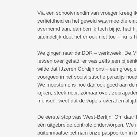
Via een schoolvriendin van vroeger kreeg ik
verliefdheid en het geweld waarmee die eind
overhemd aan, dan ben ik toch bij je, had h
uiteindelijk doet het er ook niet toe – nu 
We gingen naar de DDR – werkweek. De Muur 
lessen over gehad, er was zelfs een bijeen
wilde dat IJzeren Gordijn ons – een groepj
voorgoed in het socialistische paradijs ho
We moesten ons hoe dan ook goed aan de reg
kijken, steek nooit zomaar over, zebrapaden
mensen, weet dat de vopo’s overal en altij
De eerste stop was West-Berlijn. Om daar 
een uitgebreide controle onderworpen. We m
buitenmaatse pet nam onze paspoorten in be