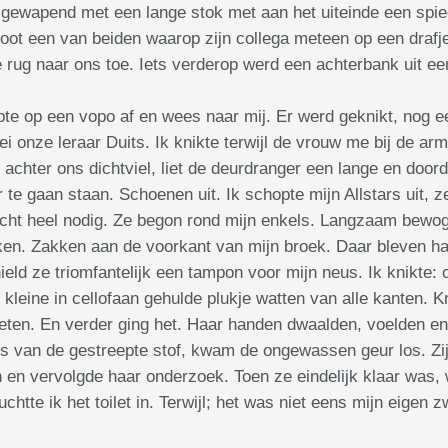
 gewapend met een lange stok met aan het uiteinde een spi
floot een van beiden waarop zijn collega meteen op een draf
e rug naar ons toe. Iets verderop werd een achterbank uit ee
pte op een vopo af en wees naar mij. Er werd geknikt, nog 
ei onze leraar Duits. Ik knikte terwijl de vrouw me bij de a
 achter ons dichtviel, liet de deurdranger een lange en doo
te gaan staan. Schoenen uit. Ik schopte mijn Allstars uit, ze
 echt heel nodig. Ze begon rond mijn enkels. Langzaam bewo
kken. Zakken aan de voorkant van mijn broek. Daar bleven 
eld ze triomfantelijk een tampon voor mijn neus. Ik knikte: o
kleine in cellofaan gehulde plukje watten van alle kanten. Kne
ten. En verder ging het. Haar handen dwaalden, voelden en 
 van de gestreepte stof, kwam de ongewassen geur los. Zij r
n en vervolgde haar onderzoek. Toen ze eindelijk klaar was, 
tte ik het toilet in. Terwijl; het was niet eens mijn eigen 