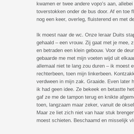
kwamen er twee andere vopo’s aan, allebei
toverstokken onder de bus door. Af en toe 
nog een keer, overleg, fluisterend en met d
Ik moest naar de wc. Onze leraar Duits sta
gehaald – een vrouw. Zij gaat met je mee, z
en betraden een klein gebouw. Voor de deur
gebaarde me met mijn voeten wijd uit elkaar 
allemaal niet te lang zou duren – ik moest
rechterbeen, toen mijn linkerbeen. Kontza
verdween in mijn zak. Graaide. Even later hi
ik had geen idee. Ze bekeek en betastte het 
gaf ze me de tampon terug en knikte afgeme
toen, langzaam maar zeker, vanuit de oksels
Maar ze liet zich niet van haar stuk brenge
moest schieten. Beschaamd en misselijk vluch