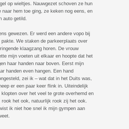
egel op wieltjes. Nauwgezet schoven ze hun
je naar hem toe ging, ze keken nog eens, en
n auto getild.
eens gewezen. Er werd een andere vopo bij
rm pakte. We staken de parkeerplaats over
rdringende klaagzang horen. De vrouw
tte mijn voeten uit elkaar en hoopte dat het
gen haar handen naar boven. Eerst mijn
haar handen even hangen. Een hand
ngesteld, zei ik – wat dat in het Duits was,
ep er een paar keer flink in. Uiteindelijk
klopten over het veel te grote overhemd en
ook het ook, natuurlijk rook zij het ook.
wist ik niet hoe snel ik mijn gympen aan
zweet.