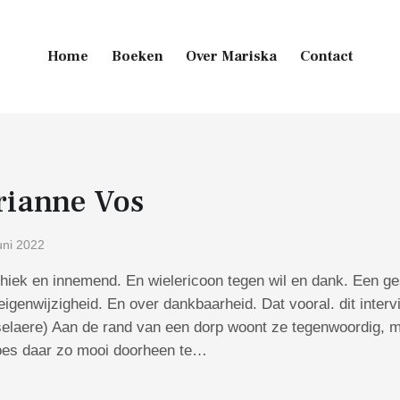
Home
Boeken
Over Mariska
Contact
Main Footer
ianne Vos
uni 2022
hiek en innemend. En wielericoon tegen wil en dank. Een ge
eigenwijzigheid. En over dankbaarheid. Dat vooral. dit inte
aere) Aan de rand van een dorp woont ze tegenwoordig, m
poes daar zo mooi doorheen te…