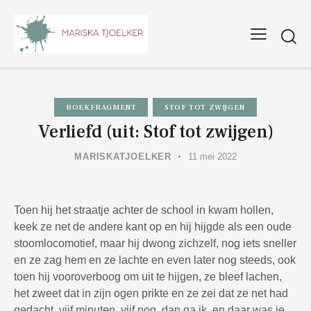
BOEKFRAGMENT
STOF TOT ZWIJGEN
Verliefd (uit: Stof tot zwijgen)
MARISKATJOELKER
11 mei 2022
Toen hij het straatje achter de school in kwam hollen,
keek ze net de andere kant op en hij hijgde als een oude
stoomlocomotief, maar hij dwong zichzelf, nog iets sneller
en ze zag hem en ze lachte en even later nog steeds, ook
toen hij vooroverboog om uit te hijgen, ze bleef lachen,
het zweet dat in zijn ogen prikte en ze zei dat ze net had
gedacht, vijf minuten, vijf nog, dan ga ik, en daar was je,