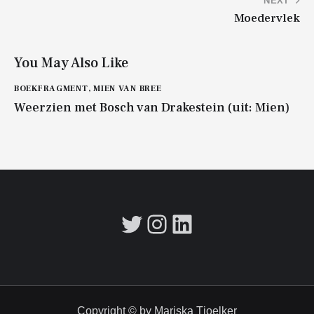
Bericht
NEXT
Moedervlek
navigatie
You May Also Like
BOEKFRAGMENT
,
MIEN VAN BREE
Weerzien met Bosch van Drakestein (uit: Mien)
Twitter
Instagram
LinkedIn
Copyright © by Mariska Tjoelker