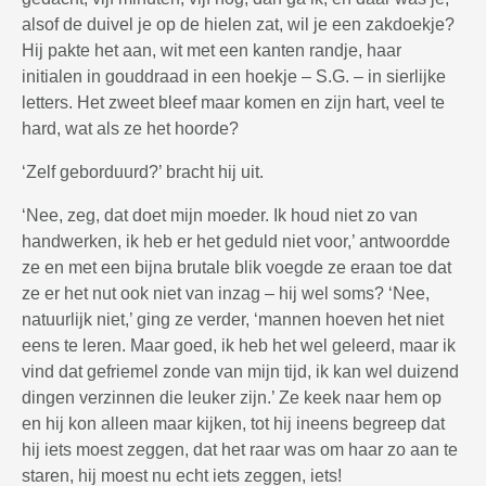
alsof de duivel je op de hielen zat, wil je een zakdoekje?
Hij pakte het aan, wit met een kanten randje, haar
initialen in gouddraad in een hoekje – S.G. – in sierlijke
letters. Het zweet bleef maar komen en zijn hart, veel te
hard, wat als ze het hoorde?
‘Zelf geborduurd?’ bracht hij uit.
‘Nee, zeg, dat doet mijn moeder. Ik houd niet zo van
handwerken, ik heb er het geduld niet voor,’ antwoordde
ze en met een bijna brutale blik voegde ze eraan toe dat
ze er het nut ook niet van inzag – hij wel soms? ‘Nee,
natuurlijk niet,’ ging ze verder, ‘mannen hoeven het niet
eens te leren. Maar goed, ik heb het wel geleerd, maar ik
vind dat gefriemel zonde van mijn tijd, ik kan wel duizend
dingen verzinnen die leuker zijn.’ Ze keek naar hem op
en hij kon alleen maar kijken, tot hij ineens begreep dat
hij iets moest zeggen, dat het raar was om haar zo aan te
staren, hij moest nu echt iets zeggen, iets!